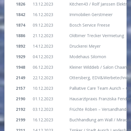
1826
13.12.2023
Kitchen43 / Rolf Janssen Elektr
1842
16.12.2023
Immobilien Gerstmeier
1874
09.12.2023
Bosch Service Freese
1886
21.12.2023
Oldtimer Trecker Vermietung
1892
14.12.2023
Druckerei Meyer
1929
04.12.2023
Modehaus Silomon
1948
06.12.2023
Kleiner Wilddieb / Salon Chaaris
2149
22.12.2023
Ottersberg, EDV&Werbetechnik
2157
10.12.2023
Palliative Care Team Aurich – Os
2190
01.12.2023
Hausarztpraxis Franziska Fender
2192
03.12.2023
Früchte Röben – Versandhandel 
2199
16.12.2023
Buchhandlung am Wall / Miracu
2211
14.12.2023
Timker / Stadt Aurich Landesbü