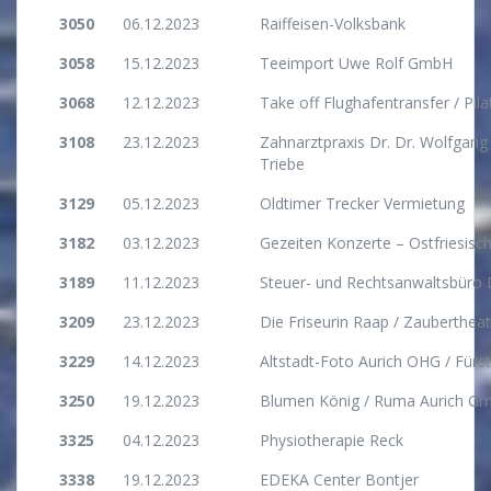
3050
06.12.2023
Raiffeisen-Volksbank
3058
15.12.2023
Teeimport Uwe Rolf GmbH
3068
12.12.2023
Take off Flughafentransfer / Pila
3108
23.12.2023
Zahnarztpraxis Dr. Dr. Wolfgang 
Triebe
3129
05.12.2023
Oldtimer Trecker Vermietung
3182
03.12.2023
Gezeiten Konzerte – Ostfriesisc
3189
11.12.2023
Steuer- und Rechtsanwaltsbüro
3209
23.12.2023
Die Friseurin Raap / Zaubertheat
3229
14.12.2023
Altstadt-Foto Aurich OHG / Fürs
3250
19.12.2023
Blumen König / Ruma Aurich G
3325
04.12.2023
Physiotherapie Reck
3338
19.12.2023
EDEKA Center Bontjer