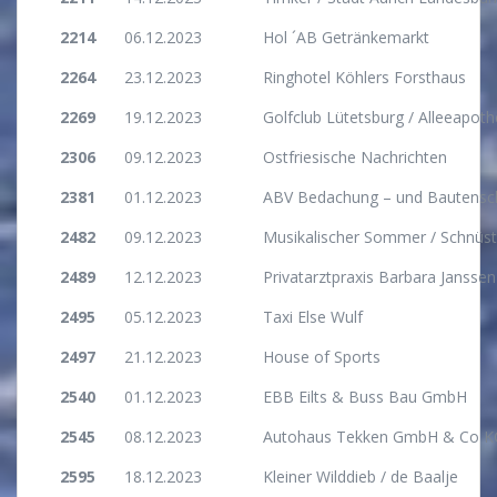
2214
06.12.2023
Hol ´AB Getränkemarkt
2264
23.12.2023
Ringhotel Köhlers Forsthaus
2269
19.12.2023
Golfclub Lütetsburg / Alleeapot
2306
09.12.2023
Ostfriesische Nachrichten
2381
01.12.2023
ABV Bedachung – und Bautens
2482
09.12.2023
Musikalischer Sommer / Schnüs
2489
12.12.2023
Privatarztpraxis Barbara Janssen
2495
05.12.2023
Taxi Else Wulf
2497
21.12.2023
House of Sports
2540
01.12.2023
EBB Eilts & Buss Bau GmbH
2545
08.12.2023
Autohaus Tekken GmbH & Co K
2595
18.12.2023
Kleiner Wilddieb / de Baalje