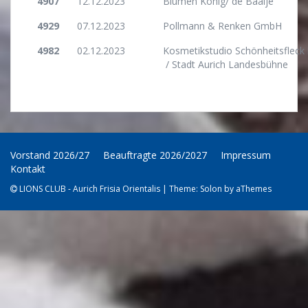
4907
12.12.2023
Blumen König/ de Baalje
4929
07.12.2023
Pollmann & Renken GmbH
4982
02.12.2023
Kosmetikstudio Schönheitsfleck
/ Stadt Aurich Landesbühne
Vorstand 2026/27
Beauftragte 2026/2027
Impressum
Kontakt
LIONS CLUB - Aurich Frisia Orientalis
|
Theme:
Solon
by aThemes