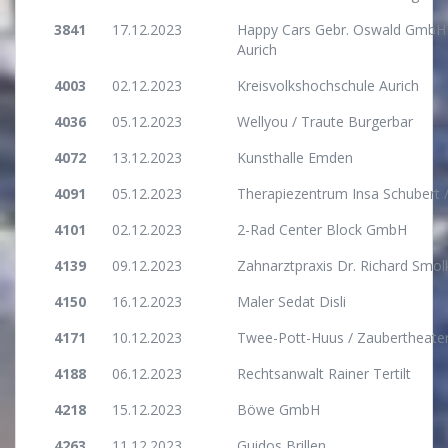
3841
17.12.2023
Happy Cars Gebr. Oswald GmbH 
Aurich
4003
02.12.2023
Kreisvolkshochschule Aurich
4036
05.12.2023
Wellyou / Traute Burgerbar
4072
13.12.2023
Kunsthalle Emden
4091
05.12.2023
Therapiezentrum Insa Schubert
4101
02.12.2023
2-Rad Center Block GmbH
4139
09.12.2023
Zahnarztpraxis Dr. Richard Smol
4150
16.12.2023
Maler Sedat Disli
4171
10.12.2023
Twee-Pott-Huus / Zaubertheater
4188
06.12.2023
Rechtsanwalt Rainer Tertilt
4218
15.12.2023
Böwe GmbH
4263
11.12.2023
Guidos Brillen