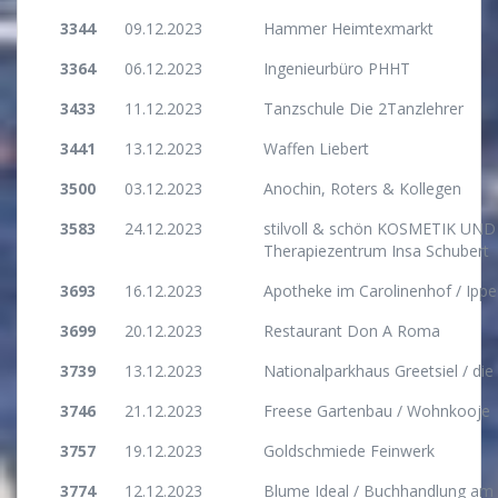
3344
09.12.2023
Hammer Heimtexmarkt
3364
06.12.2023
Ingenieurbüro PHHT
3433
11.12.2023
Tanzschule Die 2Tanzlehrer
3441
13.12.2023
Waffen Liebert
3500
03.12.2023
Anochin, Roters & Kollegen
3583
24.12.2023
stilvoll & schön KOSMETIK UN
Therapiezentrum Insa Schubert
3693
16.12.2023
Apotheke im Carolinenhof / Ippe
3699
20.12.2023
Restaurant Don A Roma
3739
13.12.2023
Nationalparkhaus Greetsiel / die
3746
21.12.2023
Freese Gartenbau / Wohnkooje
3757
19.12.2023
Goldschmiede Feinwerk
3774
12.12.2023
Blume Ideal / Buchhandlung am 