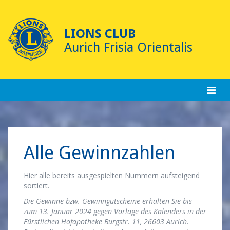
Skip
to
content
LIONS CLUB
Aurich Frisia Orientalis
Alle Gewinnzahlen
Hier alle bereits ausgespielten Nummern aufsteigend
sortiert.
Die Gewinne bzw. Gewinngutscheine erhalten Sie bis
zum 13. Januar 2024 gegen Vorlage des Kalenders in der
Fürstlichen Hofapotheke Burgstr. 11, 26603 Aurich.