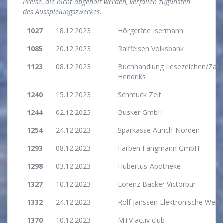
Preise, die nicht abgeholt werden, verfallen zugunsten
des Ausspielungszweckes.
1027
18.12.2023
Hörgeräte Isermann
1085
20.12.2023
Raiffeisen Volksbank
1123
08.12.2023
Buchhandlung Lesezeichen/Zahna
Hendriks
1240
15.12.2023
Schmuck Zeit
1244
02.12.2023
Busker GmbH
1254
24.12.2023
Sparkasse Aurich-Norden
1293
08.12.2023
Farben Fangmann GmbH
1298
03.12.2023
Hubertus-Apotheke
1327
10.12.2023
Lorenz Bäcker Victorbur
1332
24.12.2023
Rolf Janssen Elektronische Werk
1370
10.12.2023
MTV activ club