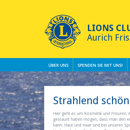
Skip
to
content
LIONS CL
Aurich Fris
ÜBER UNS
SPENDEN SIE MIT UNS!
Strahlend schön
Hier geht es um Kosmetik und Frisuren
gestaunt haben mögen, dass man den eig
kann: Haut und Haar sind bei unseren S