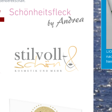
denbereitschaft.
LIO
nac
hie