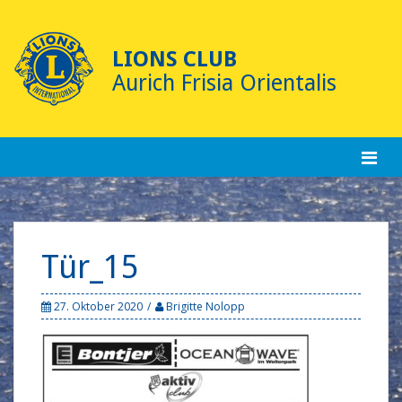
Skip
to
content
LIONS CLUB
Aurich Frisia Orientalis
Tür_15
27. Oktober 2020
Brigitte Nolopp