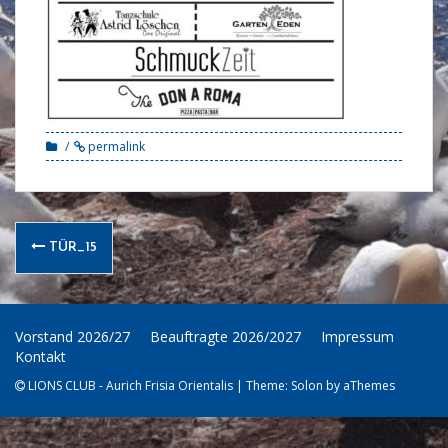
permalink
Post
TÜR_15
navigation
Vorstand 2026/27
Beauftragte 2026/2027
Impressum
Kontakt
LIONS CLUB - Aurich Frisia Orientalis
|
Theme:
Solon
by aThemes