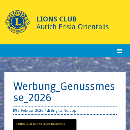
Skip
to
content
LIONS CLUB
Aurich Frisia Orientalis
Werbung_Genussmes
se_2026
6. Februar 2026
Brigitte Nolopp