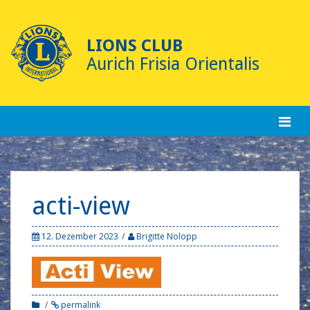
Skip
to
content
LIONS CLUB
Aurich Frisia Orientalis
acti-view
12. Dezember 2023
Brigitte Nolopp
permalink