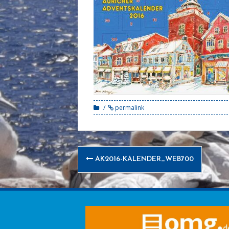
permalink
Post
AK2016-KALENDER_WEB700
navigation