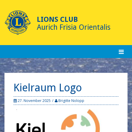
Skip
to
content
LIONS CLUB
Aurich Frisia Orientalis
Kielraum Logo
27. November 2025
Brigitte Nolopp