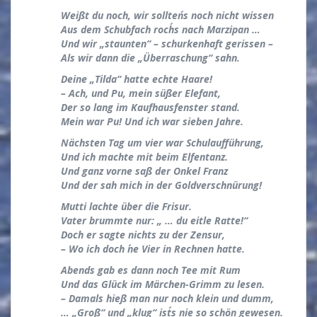
Weißt du noch, wir sollten´s noch nicht wissen
Aus dem Schubfach roch´s nach Marzipan …
Und wir „staunten“ – schurkenhaft gerissen –
Als wir dann die „Überraschung“ sahn.
Deine „Tilda“ hatte echte Haare!
– Ach, und Pu, mein süßer Elefant,
Der so lang im Kaufhausfenster stand.
Mein war Pu! Und ich war sieben Jahre.
Nächsten Tag um vier war Schulaufführung,
Und ich machte mit beim Elfentanz.
Und ganz vorne saß der Onkel Franz
Und der sah mich in der Goldverschnürung!
Mutti lachte über die Frisur.
Vater brummte nur: „ … du eitle Ratte!“
Doch er sagte nichts zu der Zensur,
– Wo ich doch ´ne Vier in Rechnen hatte.
Abends gab es dann noch Tee mit Rum
Und das Glück im Märchen-Grimm zu lesen.
– Damals hieß man nur noch klein und dumm,
… „Groß“ und „klug“ ist´s nie so schön gewesen.