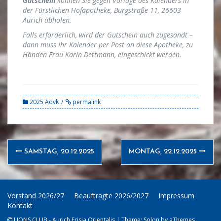
Gutschein
können Sie gegen Vorlage des Kalenders in
der Fürstlichen Hofapotheke, Burgstraße 11, 26603
Aurich abholen.
Falls erforderlich, wird der Gutschein auch zugesandt –
dann muss Ihr Kalender per Post an diese Apotheke, zu
Händen Frau Karin Dettmann, eingeschickt werden.
2025 Advk
permalink
Post
SAMSTAG, 20.12.2025
MONTAG, 22.12.2025
navigation
Vorstand 2026/27
Beauftragte 2026/2027
Impressum
Kontakt
LIONS CLUB - Aurich Frisia Orientalis
|
Theme:
Solon
by aThemes