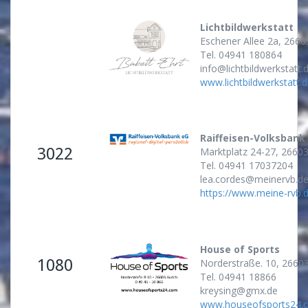
Lichtbildwerkstatt
Eschener Allee 2a, 2660
Tel. 04941 180864
info@lichtbildwerkstatt.
www.lichtbildwerkstatt.
Raiffeisen-Volksbank 
3022
Marktplatz 24-27, 26603
Tel. 04941 17037204
lea.cordes@meinervb.d
https://www.meine-rvb.
House of Sports
1080
Norderstraße. 10, 26603
Tel. 04941 18866
kreysing@gmx.de
www.houseofsports24.