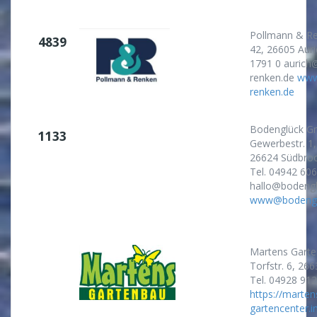
Pollmann & R
4839
42, 26605 Auri
1791 0 aurich
renken.de
www
renken.de
Bodenglück G
1133
Gewerbestr. 1,
26624 Südbro
Tel. 04942 60
hallo@bodengl
www@bodengl
Martens Garte
Torfstr. 6, 26
Tel. 04928 91
https://marten
gartencenter.i