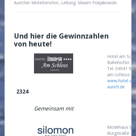
Auricher Motettenchor, Leitung: Maxim Polijakowski
Und hier die Gewinnzahlen
von heute!
Hotel am Schl
Bahnhofstr. 1
Tel. 04941 95
am-schloss-au
www.hotel-am-
aurich.de
2324
Gemeinsam mit
Modehaus Sil
Burgstraße 4-8