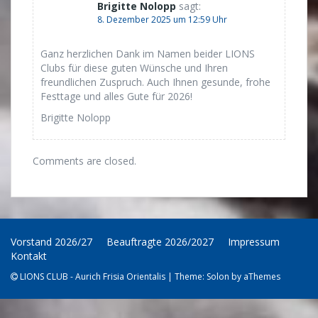
Brigitte Nolopp
sagt:
8. Dezember 2025 um 12:59 Uhr
Ganz herzlichen Dank im Namen beider LIONS
Clubs für diese guten Wünsche und Ihren
freundlichen Zuspruch. Auch Ihnen gesunde, frohe
Festtage und alles Gute für 2026!
Brigitte Nolopp
Comments are closed.
Vorstand 2026/27
Beauftragte 2026/2027
Impressum
Kontakt
LIONS CLUB - Aurich Frisia Orientalis
|
Theme:
Solon
by aThemes