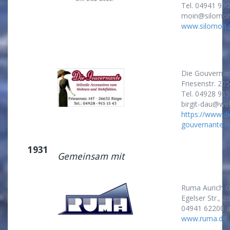
Tel. 04941 990
moin@silomon
www.silomon.
Die Gouverna
Friesenstr. 20
Tel. 04928 91
birgit-dau@we
___
https://www.di
gouvernante.n
___
1931
Gemeinsam mit
Ruma Aurich 
Egelser Str., 2
04941 62200 
www.ruma.de