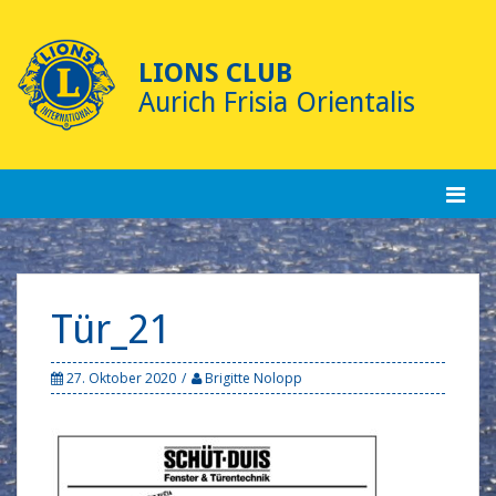
Skip
to
content
LIONS CLUB
Aurich Frisia Orientalis
Tür_21
27. Oktober 2020
Brigitte Nolopp