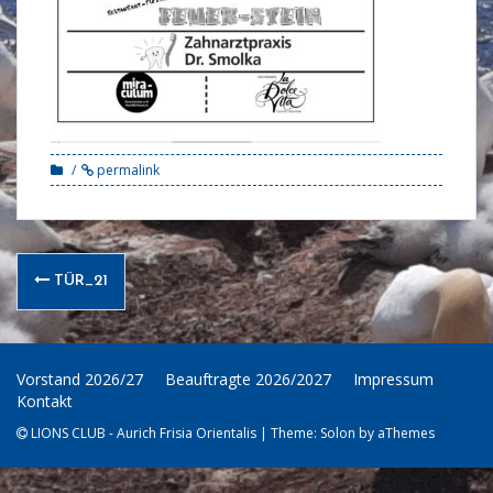
permalink
Post
TÜR_21
navigation
Vorstand 2026/27
Beauftragte 2026/2027
Impressum
Kontakt
LIONS CLUB - Aurich Frisia Orientalis
|
Theme:
Solon
by aThemes